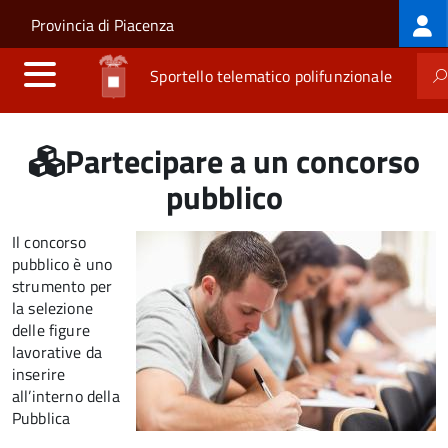
Log
Salta al contenuto principale
Skip to site navigation
Provincia di Piacenza
me
Sportello telematico polifunzionale
Partecipare a un concorso
pubblico
Il concorso
pubblico è uno
strumento per
la selezione
delle figure
lavorative da
inserire
all’interno della
Pubblica