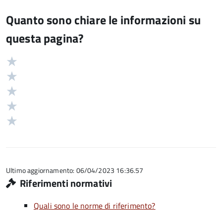
Quanto sono chiare le informazioni su
questa pagina?
Valuta
Valutazione
5
Valuta
stelle
4
Valuta
su
stelle
3
Valuta
5
su
stelle
2
Valuta
5
su
stelle
1
5
su
stelle
5
su
5
Ultimo aggiornamento: 06/04/2023 16:36.57
Riferimenti normativi
Quali sono le norme di riferimento?