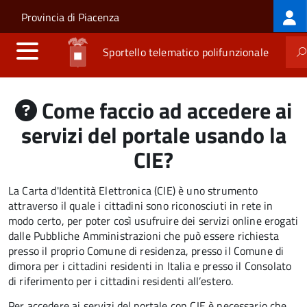
Log
Salta al contenuto principale
Skip to site navigation
Provincia di Piacenza
me
Sportello telematico polifunzionale
Come faccio ad accedere ai
servizi del portale usando la
CIE?
La Carta d'Identità Elettronica (CIE) è uno strumento
attraverso il quale i cittadini sono riconosciuti in rete in
modo certo, per poter così usufruire dei servizi online erogati
dalle Pubbliche Amministrazioni che può essere
richiesta
presso il proprio Comune di residenza, presso il Comune di
dimora per i cittadini residenti in Italia e presso il Consolato
di riferimento per i cittadini residenti all’estero.
Per accedere ai servizi del portale con CIE è necessario che