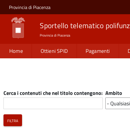
Salta al contenuto principale
Skip to site navigation
Provincia di Piacenza
Sportello telematico polifunz
Provincia di Piacenza
Home
Ottieni SPID
Pagamenti
Cerca i contenuti che nel titolo contengono:
Ambito