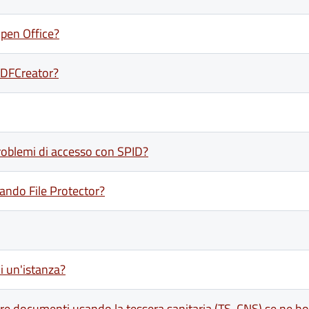
Open Office?
PDFCreator?
roblemi di accesso con SPID?
ando File Protector?
i un'istanza?
mare documenti usando la tessera sanitaria (TS-CNS) se ne h