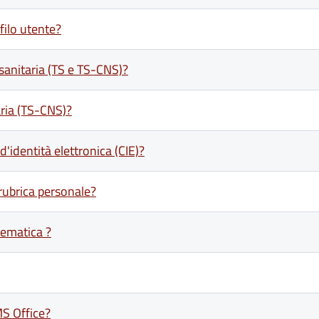
filo utente?
 sanitaria (TS e TS-CNS)?
aria (TS-CNS)?
d'identità elettronica (CIE)?
rubrica personale?
lematica ?
MS Office?