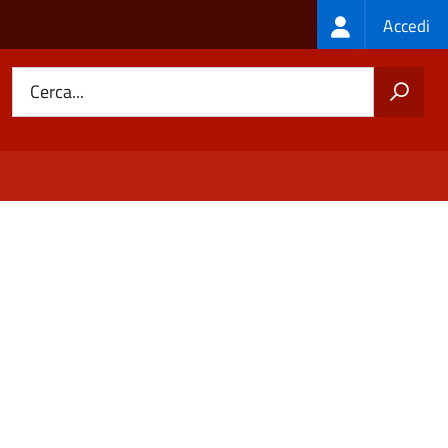
Login
Accedi
menu
Cerca...